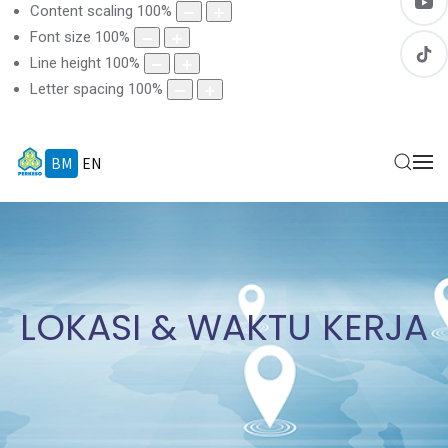
Content scaling
100
%
Font size
100
%
Line height
100
%
Letter spacing
100
%
BM
EN
LOKASI & WAKTU KERJA