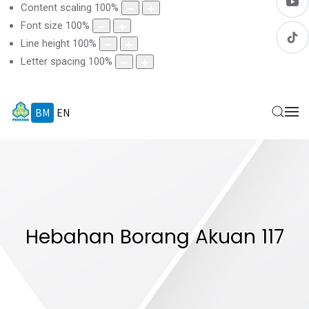
Content scaling
100
%
Font size
100
%
Line height
100
%
Letter spacing
100
%
BM
EN
Hebahan Borang Akuan 117