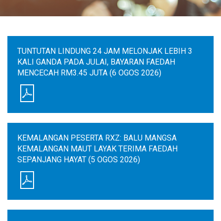
TUNTUTAN LINDUNG 24 JAM MELONJAK LEBIH 3
KALI GANDA PADA JULAI, BAYARAN FAEDAH
MENCECAH RM3.45 JUTA (6 OGOS 2026)
KEMALANGAN PESERTA RXZ: BALU MANGSA
KEMALANGAN MAUT LAYAK TERIMA FAEDAH
SEPANJANG HAYAT (5 OGOS 2026)