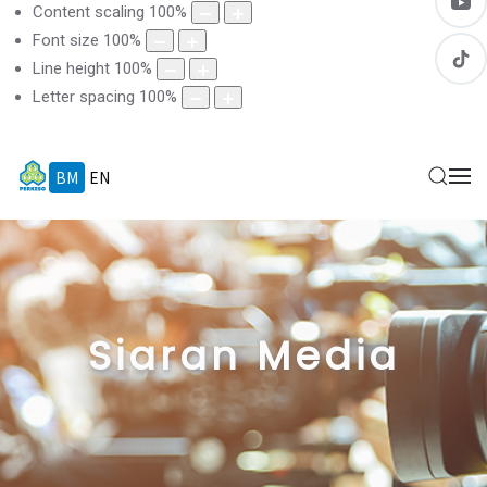
Content scaling
100
%
Font size
100
%
Line height
100
%
Letter spacing
100
%
BM
EN
Siaran Media