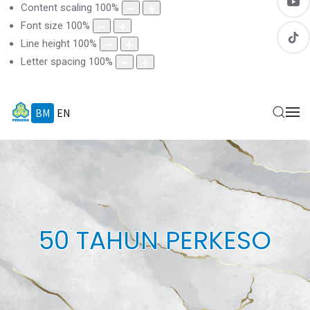
Content scaling
100
%
Font size
100
%
Line height
100
%
Letter spacing
100
%
BM
EN
50 TAHUN PERKESO