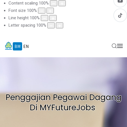
Content scaling
100
%
Font size
100
%
Line height
100
%
Letter spacing
100
%
BM
EN
Penggajian Pegawai Dagang
Di MYFutureJobs