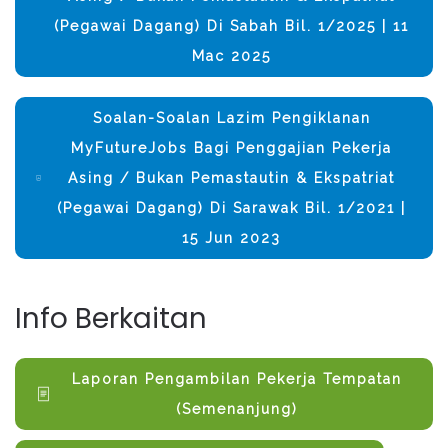
(Pegawai Dagang) Di Sabah Bil. 1/2025 | 11
Mac 2025
Soalan-Soalan Lazim Pengiklanan
MyFutureJobs Bagi Penggajian Pekerja
Asing / Bukan Pemastautin & Ekspatriat
(Pegawai Dagang) Di Sarawak Bil. 1/2021 |
15 Jun 2023
Info Berkaitan
Laporan Pengambilan Pekerja Tempatan
(Semenanjung)