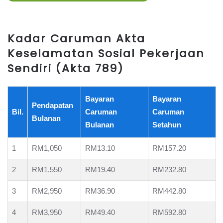
Kadar Caruman Akta
Keselamatan Sosial Pekerjaan
Sendiri (Akta 789)
Bayaran
Bayaran
Pendapatan
Bil.
Caruman
Caruman
Bulanan
Bulanan
Setahun
1
RM1,050
RM13.10
RM157.20
2
RM1,550
RM19.40
RM232.80
3
RM2,950
RM36.90
RM442.80
4
RM3,950
RM49.40
RM592.80