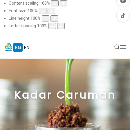
Content scaling
100
%
Font size
100
%
Line height
100
%
Letter spacing
100
%
BM
EN
Kadar Caruman