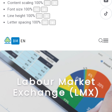
Content scaling
100
%
Font size
100
%
Line height
100
%
Letter spacing
100
%
BM
EN
Labour Market
Exchange (LMX)