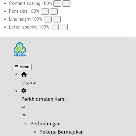
Content scaling
100
%
Font size
100
%
Line height
100
%
Letter spacing
100
%
Menu
Utama
Perkhidmatan Kami
Perlindungan
Pekerja Bermajikan