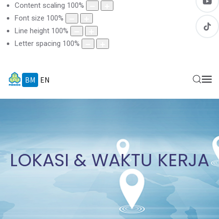
Content scaling
100
%
Font size
100
%
Line height
100
%
Letter spacing
100
%
BM
EN
LOKASI & WAKTU KERJA