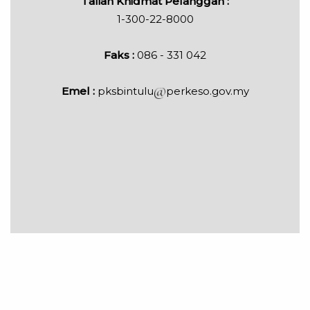
Talian Khidmat Pelanggan :
1-300-22-8000
Faks :
086 - 331 042
Emel :
pksbintulu
perkeso.gov.my