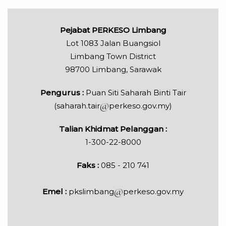
Pejabat PERKESO Limbang
Lot 1083 Jalan Buangsiol
Limbang Town District
98700 Limbang, Sarawak
Pengurus :
Puan Siti Saharah Binti Tair
(saharah.tair
perkeso.gov.my)
Talian Khidmat Pelanggan :
1-300-22-8000
Faks :
085 - 210 741
Emel :
pkslimbang
perkeso.gov.my