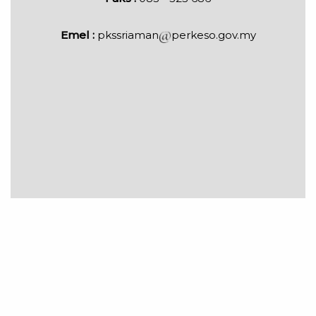
Emel :
pkssriaman
perkeso.gov.my