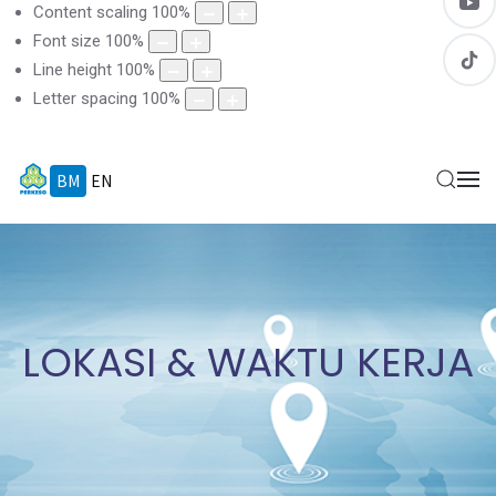
Content scaling
100
%
Font size
100
%
Line height
100
%
Letter spacing
100
%
BM
EN
LOKASI & WAKTU KERJA