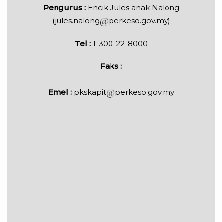
Pengurus :
Encik Jules anak Nalong
(jules.nalong
perkeso.gov.my)
Tel :
1-300-22-8000
Faks :
Emel :
pkskapit
perkeso.gov.my