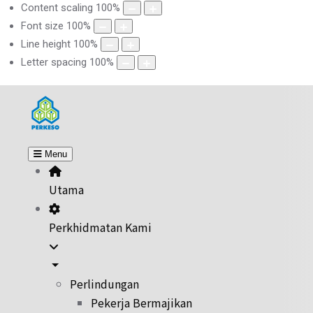
Content scaling
100
%
Font size
100
%
Line height
100
%
Letter spacing
100
%
Menu
Utama
Perkhidmatan Kami
Perlindungan
Pekerja Bermajikan