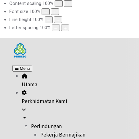
Content scaling
100
%
Font size
100
%
Line height
100
%
Letter spacing
100
%
Menu
Utama
Perkhidmatan Kami
Perlindungan
Pekerja Bermajikan